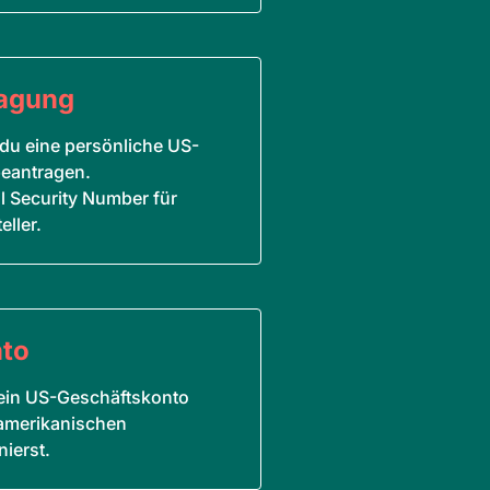
ragung
 du eine persönliche US-
beantragen.
al Security Number für
eller.
nto
u ein US-Geschäftskonto
 amerikanischen
ierst.