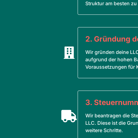
Struktur am besten zu 
2. Gründung d

5
Wir gründen deine LLC
aufgrund der hohen B
Voraussetzungen für K
3. Steuernumm

5
Wir beantragen die St
LLC. Diese ist die Gr
weitere Schritte.