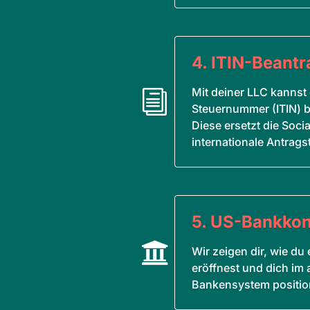
4. ITIN-Beant
Mit deiner LLC kannst
i
5
Steuernummer (ITIN) 
Diese ersetzt die Soci
internationale Antragst
5. US-Bankko

5
Wir zeigen dir, wie d
eröffnest und dich im
Bankensystem position