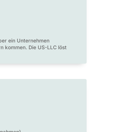
 über ein Unternehmen
ern kommen. Die US-LLC löst
ntnahmen)