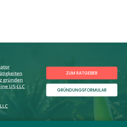
ator
ätigkeiten
ZUM RATGEBER
z gründen
eine US-LLC
GRÜNDUNGSFORMULAR
-LLC