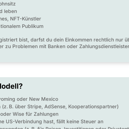
ohnsitz
d leben
hes, NFT-Künstler
nationalem Publikum
istriert bist, darfst du dein Einkommen rechtlich nur
ter zu Problemen mit Banken oder Zahlungsdienstleist
Modell?
Wyoming oder New Mexico
 (z. B. über Stripe, AdSense, Kooperationspartner)
 oder Wise für Zahlungen
e US-Verbindung hast, fällt keine Steuer an
erwenden (z. B. für Reisen, Investitionen oder Private