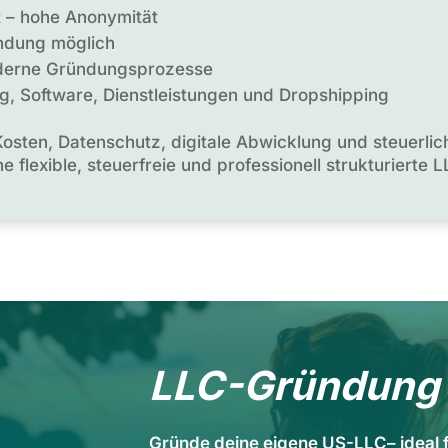
t – hohe Anonymität
ündung möglich
oderne Gründungsprozesse
g, Software, Dienstleistungen und Dropshipping
Kosten, Datenschutz, digitale Abwicklung und steuerlic
ine flexible, steuerfreie und professionell strukturiert
LLC-Gründung
Gründe deine eigene US-LLC– ideal 