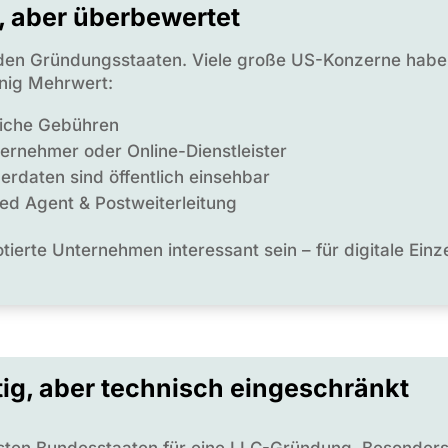
, aber überbewertet
r den Gründungsstaaten. Viele große US-Konzerne haben
enig Mehrwert:
liche Gebühren
nternehmer oder Online-Dienstleister
rdaten sind öffentlich einsehbar
red Agent & Postweiterleitung
ierte Unternehmen interessant sein – für digitale Einz
ig, aber technisch eingeschränkt
gsten Bundesstaaten für eine LLC-Gründung. Besonders