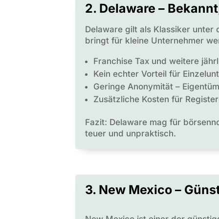
2. Delaware – Bekannt
Delaware gilt als Klassiker unte
bringt für kleine Unternehmer w
Franchise Tax und weitere jähr
Kein echter Vorteil für Einzelu
Geringe Anonymität – Eigentüme
Zusätzliche Kosten für Registe
Fazit: Delaware mag für börsennot
teuer und unpraktisch.
3. New Mexico – Günst
New Mexico ist einer der günsti