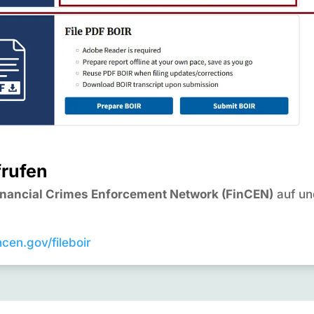
frufen
inancial Crimes Enforcement Network (FinCEN)
auf un
incen.gov/fileboir