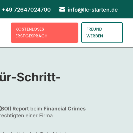

+49 72647024700
info@llc-starten.de
KOSTENLOSES
FREUND
ERSTGESPRÄCH
WERBEN
ür-Schritt-
(BOI) Report
beim
Financial Crimes
rechtigten einer Firma